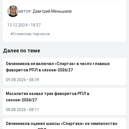
Дмитрий Меньшаев
АВТОР:
13.12.2024 • 18:37
Станислав Черчесов
Далее по теме
Овчинников не включил «Спартак» в число главных
фаворитов РПЛ в сезоне-2026/27
09.08.2026
•
08:39
Масалитин назвал трех фаворитов РПЛ в
сезоне-2026/27
08.08.2026
•
08:11
Овчинников оценил шансы «Спартака» на чемпионство