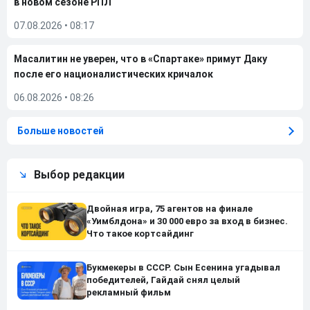
в новом сезоне РПЛ
07.08.2026
•
08:17
Масалитин не уверен, что в «Спартаке» примут Даку
после его националистических кричалок
06.08.2026
•
08:26
Больше новостей
Выбор редакции
Двойная игра, 75 агентов на финале
«Уимблдона» и 30 000 евро за вход в бизнес.
Что такое кортсайдинг
Букмекеры в СССР. Сын Есенина угадывал
победителей, Гайдай снял целый
рекламный фильм