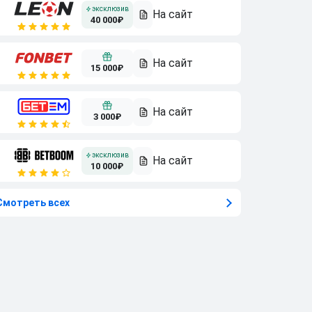
40 000₽
15 000₽
3 000₽
10 000₽
Смотреть всех