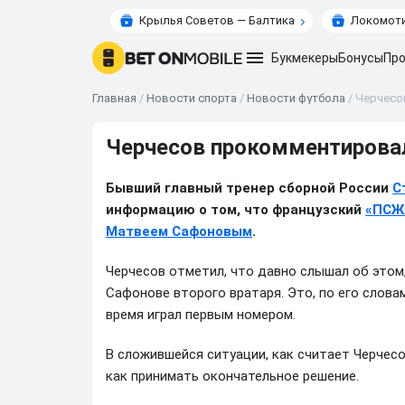
Крылья Советов — Балтика
Локомоти
Букмекеры
Бонусы
Про
Главная
/
Новости спорта
/
Новости футбола
/
Черчесо
Черчесов прокомментирова
Бывший главный тренер сборной России
С
информацию о том, что французский
«ПСЖ
Матвеем Сафоновым
.
Черчесов отметил, что давно слышал об этом, 
Сафонове второго вратаря. Это, по его слов
время играл первым номером.
В сложившейся ситуации, как считает Черчес
как принимать окончательное решение.