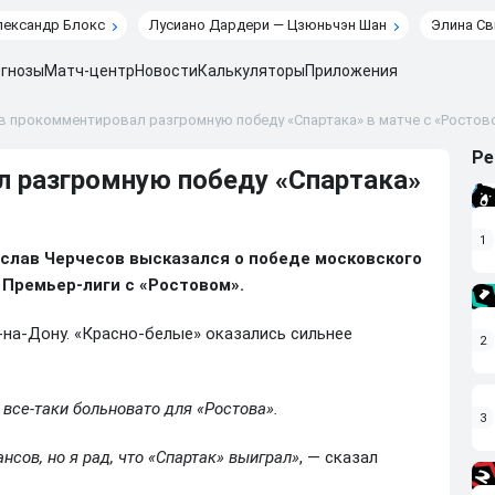
лександр Блокс
Лусиано Дардери — Цзюньчэн Шан
Элина Св
гнозы
Матч-центр
Новости
Калькуляторы
Приложения
в прокомментировал разгромную победу «Спартака» в матче с «Ростов
Ре
 разгромную победу «Спартака»
1
ислав Черчесов высказался о победе московского
 Премьер-лиги с «Ростовом».
е‑на‑Дону. «Красно-белые» оказались сильнее
2
о все‑таки больновато для «Ростова».
3
нсов, но я рад, что «Спартак» выиграл»
, — сказал