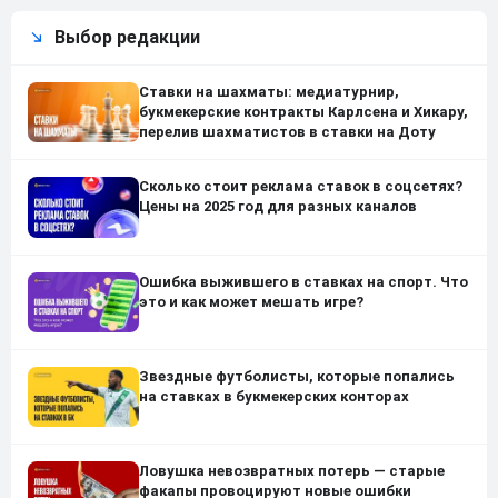
Выбор редакции
Ставки на шахматы: медиатурнир,
букмекерские контракты Карлсена и Хикару,
перелив шахматистов в ставки на Доту
Сколько стоит реклама ставок в соцсетях?
Цены на 2025 год для разных каналов
Ошибка выжившего в ставках на спорт. Что
это и как может мешать игре?
Звездные футболисты, которые попались
на ставках в букмекерских конторах
Ловушка невозвратных потерь — старые
факапы провоцируют новые ошибки