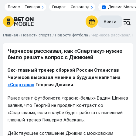
Лемос — Таинара
Гамрот — Салкиллд
Динамо Москв
Войти
Главная
/
Новости спорта
/
Новости футбола
/
Черчесов рассказал, к
Черчесов рассказал, как «Спартаку» нужно
было решать вопрос с Джикией
Экс-главный тренер сборной России Станислав
Черчесов высказал мнение о будущем капитана
«Спартака»
Георгия Джикии.
Ранее агент футболиста «красно-белых» Вадим Шпинев
заявил, что Георгий не продлит контракт со
«Спартаком», если в клубе будет работать нынешний
главный тренер Гильермо Абаскаль.
Действующее соглашение Джикии с московским