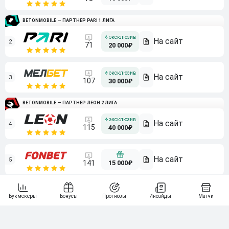
BETONMOBILE — ПАРТНЕР PARI 1 ЛИГА
2
71
20 000₽
3
107
30 000₽
BETONMOBILE — ПАРТНЕР ЛЕОН 2 ЛИГА
4
115
40 000₽
5
15 000₽
141
6
3 000₽
19