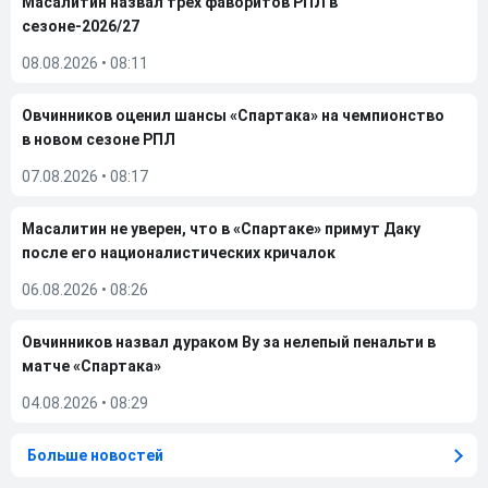
Масалитин назвал трех фаворитов РПЛ в
сезоне-2026/27
08.08.2026
•
08:11
Овчинников оценил шансы «Спартака» на чемпионство
в новом сезоне РПЛ
07.08.2026
•
08:17
Масалитин не уверен, что в «Спартаке» примут Даку
после его националистических кричалок
06.08.2026
•
08:26
Овчинников назвал дураком Ву за нелепый пенальти в
матче «Спартака»
04.08.2026
•
08:29
Больше новостей