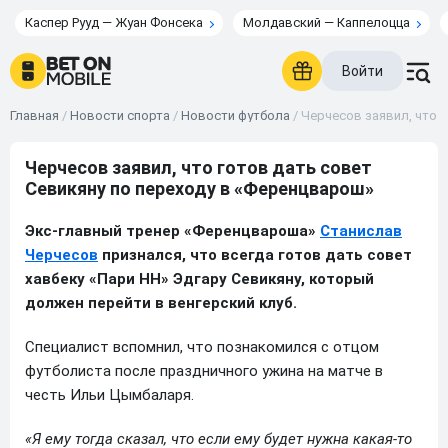
Каспер Рууд — Жуан Фонсека
Молдавский — Каппелоцца
Войти
Главная
/
Новости спорта
/
Новости футбола
/
Черчесов заявил, что 
Черчесов заявил, что готов дать совет
Севикяну по переходу в «Ференцварош»
Экс-главный тренер «Ференцвароша»
Станислав
Черчесов
признался, что всегда готов дать совет
хавбеку «Пари НН» Эдгару Севикяну, который
должен перейти в венгерский клуб.
Специалист вспомнил, что познакомился с отцом
футболиста после праздничного ужина на матче в
честь Ильи Цымбаларя.
«Я ему тогда сказал, что если ему будет нужна какая-то