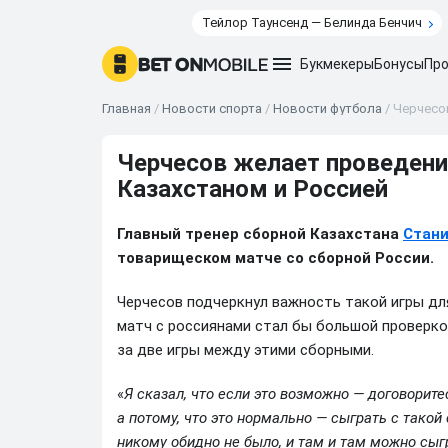
Тейлор Таунсенд — Белинда Бенчич
Букмекеры
Бонусы
Про
Главная
/
Новости спорта
/
Новости футбола
/
Черчесо
Черчесов желает проведен
Казахстаном и Россией
Главный тренер сборной Казахстана
Стани
товарищеском матче со сборной России.
Черчесов подчеркнул важность такой игры дл
матч с россиянами стал бы большой проверко
за две игры между этими сборными.
«
Я сказал, что если это возможно — договоритес
а потому, что это нормально — сыграть с такой
никому обидно не было, и там и там можно сыг