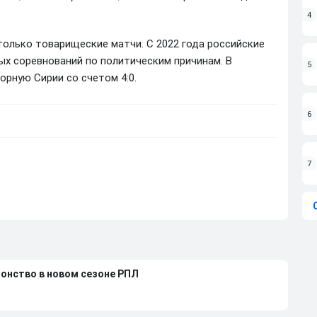
4
только товарищеские матчи. С 2022 года российские
х соревнований по политическим причинам. В
5
орную Сирии со счетом 4:0.
6
7
ионство в новом сезоне РПЛ