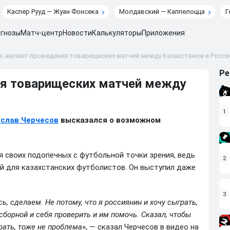
Каспер Рууд — Жуан Фонсека
Молдавский — Каппелоцца
Г
гнозы
Матч-центр
Новости
Калькуляторы
Приложения
в желает проведения товарищеских матчей между Казахстаном и Росси
Ре
ия товарищеских матчей между
1
слав Черчесов
высказался о возможном
я своих подопечных с футбольной точки зрения, ведь
2
й для казахстанских футболистов. Он выступил даже
3
ь, сделаем. Не потому, что я россиянин и хочу сыграть,
 сборной и себя проверить и им помочь. Сказал, чтобы
рать, тоже не проблема
», — сказал Черчесов в видео на