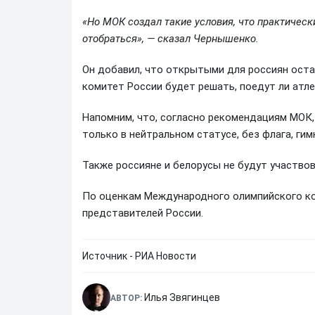
«Но МОК создал такие условия, что практическ
отобраться», — сказал Чернышенко.
Он добавил, что открытыми для россиян оста
комитет России будет решать, поедут ли атле
Напомним, что, согласно рекомендациям МОК, 
только в нейтральном статусе, без флага, ги
Также россияне и белорусы не будут участво
По оценкам Международного олимпийского ком
представителей России.
Источник - РИА Новости
Илья Звягинцев
АВТОР: