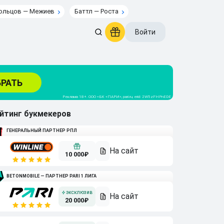
ольцов — Межиев
Баттл — Роста
Войти
йтинг букмекеров
ГЕНЕРАЛЬНЫЙ ПАРТНЕР РПЛ
10 000₽
BETONMOBILE — ПАРТНЕР PARI 1 ЛИГА
20 000₽