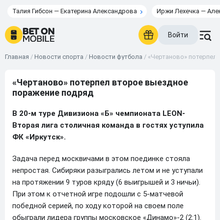
Талия Гибсон — Екатерина Александрова
Иржи Лехечка — Але
Войти
Главная
/
Новости спорта
/
Новости футбола
/
«Чертаново» потерпел
«Чертаново» потерпел второе выездное
поражение подряд
В 20-м туре Дивизиона «Б» чемпионата
LEON
-
Вторая лига столичная команда в гостях уступила
ФК «Иркутск».
Задача перед москвичами в этом поединке стояла
непростая. Сибиряки разыгрались летом и не уступали
на протяжении 9 туров кряду (6 выигрышей и 3 ничьи).
При этом к отчетной игре подошли с 5-матчевой
победной серией, по ходу которой на своем поле
обыграли лидера группы московское «Динамо»-2 (2:1).