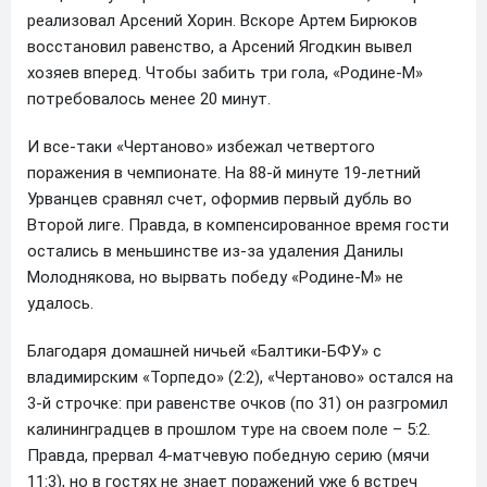
реализовал Арсений Хорин. Вскоре Артем Бирюков
восстановил равенство, а Арсений Ягодкин вывел
хозяев вперед. Чтобы забить три гола, «Родине-М»
потребовалось менее 20 минут.
И все-таки «Чертаново» избежал четвертого
поражения в чемпионате. На 88-й минуте 19-летний
Урванцев сравнял счет, оформив первый дубль во
Второй лиге. Правда, в компенсированное время гости
остались в меньшинстве из-за удаления Данилы
Молоднякова, но вырвать победу «Родине-М» не
удалось.
Благодаря домашней ничьей «Балтики-БФУ» с
владимирским «Торпедо» (2:2), «Чертаново» остался на
3-й строчке: при равенстве очков (по 31) он разгромил
калининградцев в прошлом туре на своем поле – 5:2.
Правда, прервал 4-матчевую победную серию (мячи
11:3), но в гостях не знает поражений уже 6 встреч