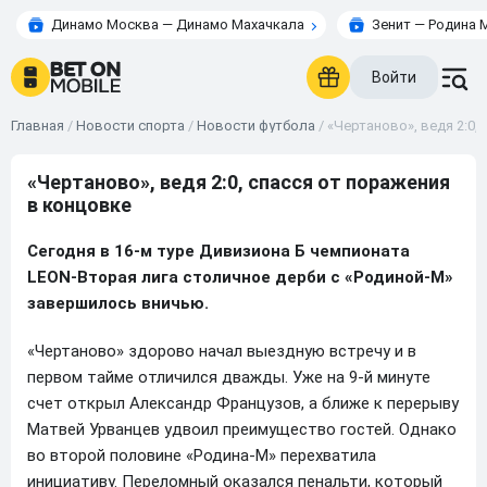
Динамо Москва — Динамо Махачкала
Зенит — Родина 
Войти
Главная
/
Новости спорта
/
Новости футбола
/
«Чертаново», ведя 2:0,
«Чертаново», ведя 2:0, спасся от поражения
в концовке
Сегодня в 16-м туре Дивизиона Б чемпионата
LEON
-Вторая лига столичное дерби с «Родиной-М»
завершилось вничью.
«Чертаново» здорово начал выездную встречу и в
первом тайме отличился дважды. Уже на 9-й минуте
счет открыл Александр Французов, а ближе к перерыву
Матвей Урванцев удвоил преимущество гостей. Однако
во второй половине «Родина-М» перехватила
инициативу. Переломный оказался пенальти, который