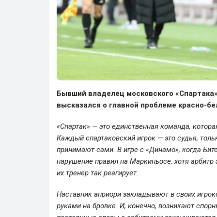
Бывший владелец московского «Спартака»
высказался о главной проблеме красно-бе
«Спартак» — это единственная команда, которая
Каждый спартаковский игрок — это судья, тольк
принимают сами. В игре с «Динамо», когда Бите
нарушение правил на Маркиньосе, хотя арбитр э
их тренер так реагирует.
Наставник априори закладывают в своих игроко
руками на бровке. И, конечно, возникают спорн