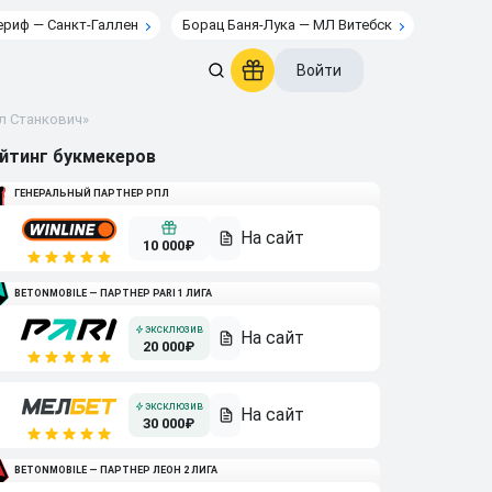
риф — Санкт-Галлен
Борац Баня-Лука — МЛ Витебск
Войти
л Станкович»
йтинг букмекеров
ГЕНЕРАЛЬНЫЙ ПАРТНЕР РПЛ
10 000₽
BETONMOBILE — ПАРТНЕР PARI 1 ЛИГА
20 000₽
30 000₽
BETONMOBILE — ПАРТНЕР ЛЕОН 2 ЛИГА