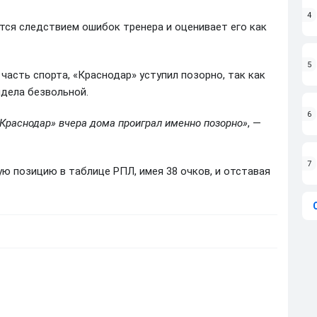
4
тся следствием ошибок тренера и оценивает его как
5
часть спорта, «Краснодар» уступил позорно, так как
дела безвольной.
6
 «Краснодар» вчера дома проиграл именно позорно»
, —
7
ю позицию в таблице РПЛ, имея 38 очков, и отставая