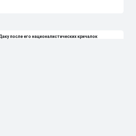
 Даку после его националистических кричалок
льти в матче «Спартака»
н объяснил курьезный пенальти в матче «Спартака»
6/27 в РПЛ