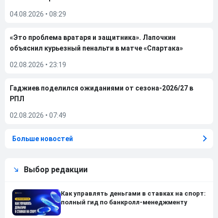
04.08.2026
•
08:29
«Это проблема вратаря и защитника». Лапочкин
объяснил курьезный пенальти в матче «Спартака»
02.08.2026
•
23:19
Гаджиев поделился ожиданиями от сезона-2026/27 в
РПЛ
02.08.2026
•
07:49
Больше новостей
Выбор редакции
Как управлять деньгами в ставках на спорт:
полный гид по банкролл-менеджменту