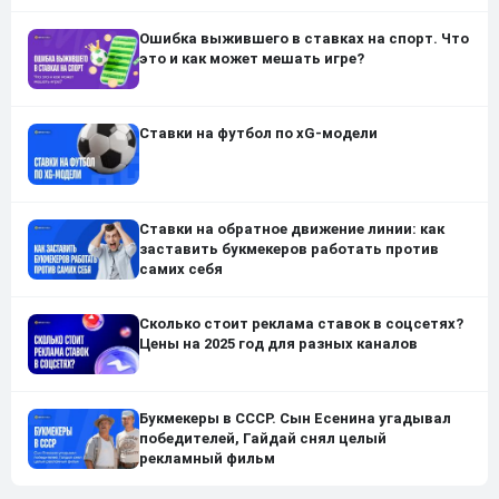
Ошибка выжившего в ставках на спорт. Что
это и как может мешать игре?
Ставки на футбол по xG-модели
Ставки на обратное движение линии: как
заставить букмекеров работать против
самих себя
Сколько стоит реклама ставок в соцсетях?
Цены на 2025 год для разных каналов
Букмекеры в СССР. Сын Есенина угадывал
победителей, Гайдай снял целый
рекламный фильм