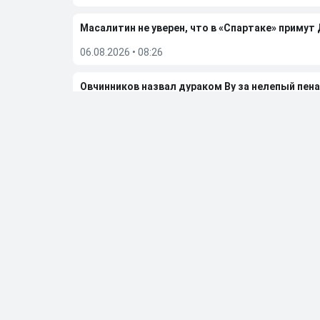
Масалитин не уверен, что в «Спартаке» примут
06.08.2026
•
08:26
Овчинников назвал дураком Ву за нелепый пена
04.08.2026
•
08:29
«Это проблема вратаря и защитника». Лапочки
02.08.2026
•
23:19
Больше новостей
Выбор редакции