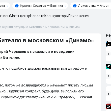
ста
Крылья Советов — Балтика
Локомотив — Акрон
гнозы
Матч-центр
Новости
Калькуляторы
Приложения
 оценил ситуацию Бителло в московском «Динамо»
Ре
Бителло в московском «Динамо»
трий Черышев высказался о поведении
1
» Бителло.
л, что подобное должно наказываться штрафом и
2
ас, потом не возвращаются и начинают писать письма
но. Подписал контракт, будь добр, выполняй его
3
ть серьёзной дисквалификацией и штрафом
», — сказал