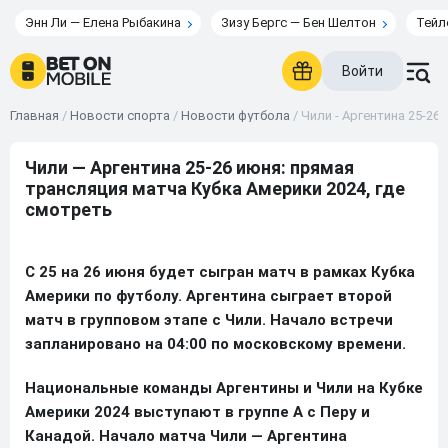
Энн Ли — Елена Рыбакина
Зизу Бергс — Бен Шелтон
Тейл
Войти
Главная
/
Новости спорта
/
Новости футбола
/
Чили - Аргентина 25-26
Чили — Аргентина 25-26 июня: прямая
трансляция матча Кубка Америки 2024, где
смотреть
С 25 на 26 июня будет сыгран матч в рамках Кубка
Америки по футболу. Аргентина сыграет второй
матч в групповом этапе с Чили. Начало встречи
запланировано на 04:00 по московскому времени.
Национальные команды Аргентины и Чили на Кубке
Америки 2024 выступают в группе A с Перу и
Канадой. Начало матча Чили — Аргентина