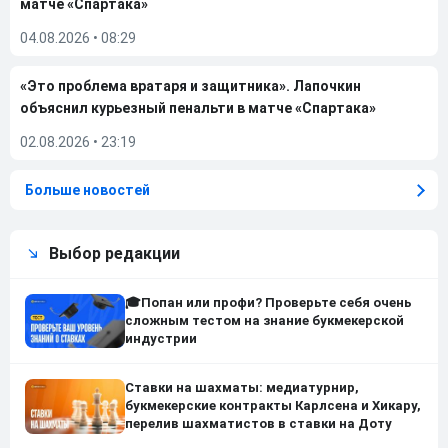
матче «Спартака»
04.08.2026
•
08:29
«Это проблема вратаря и защитника». Лапочкин
объяснил курьезный пенальти в матче «Спартака»
02.08.2026
•
23:19
Больше новостей
Выбор редакции
🎓Попан или профи? Проверьте себя очень
сложным тестом на знание букмекерской
индустрии
Ставки на шахматы: медиатурнир,
букмекерские контракты Карлсена и Хикару,
перелив шахматистов в ставки на Доту