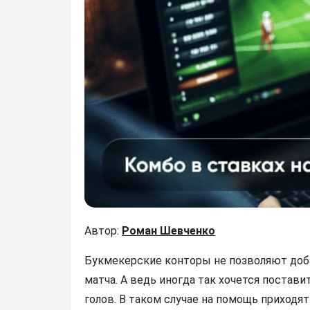
Автор:
Роман Шевченко
Букмекерские конторы не позволяют доба
матча. А ведь иногда так хочется постави
голов. В таком случае на помощь приходя