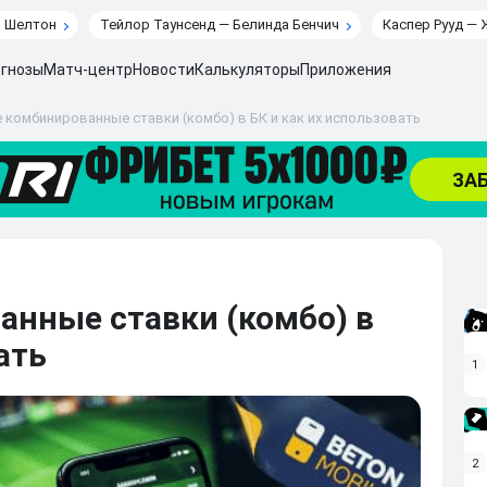
н Шелтон
Тейлор Таунсенд — Белинда Бенчич
Каспер Рууд — 
гнозы
Матч-центр
Новости
Калькуляторы
Приложения
 комбинированные ставки (комбо) в БК и как их использовать
анные ставки (комбо) в
ать
1
2