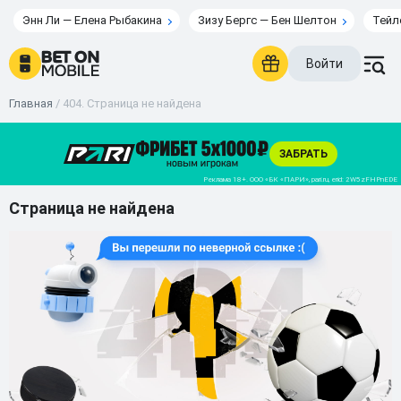
Энн Ли — Елена Рыбакина
Зизу Бергс — Бен Шелтон
Тейл
Войти
Главная
/
404. Страница не найдена
Страница не найдена