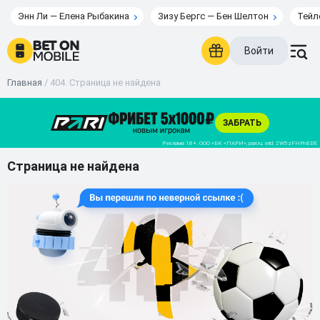
Энн Ли — Елена Рыбакина
Зизу Бергс — Бен Шелтон
Тейл
Войти
Главная
/
404. Страница не найдена
Страница не найдена