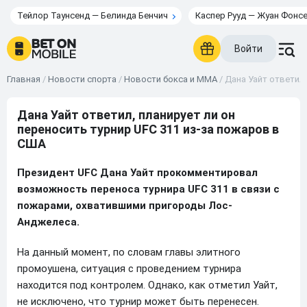
Тейлор Таунсенд — Белинда Бенчич
Каспер Рууд — Жуан Фонс
Войти
Главная
/
Новости спорта
/
Новости бокса и ММА
/
Дана Уайт ответил,
Дана Уайт ответил, планирует ли он
переносить турнир UFC 311 из-за пожаров в
США
Президент UFC Дана Уайт прокомментировал
возможность переноса турнира UFC 311 в связи с
пожарами, охватившими пригороды Лос-
Анджелеса.
На данный момент, по словам главы элитного
промоушена, ситуация с проведением турнира
находится под контролем. Однако, как отметил Уайт,
не исключено, что турнир может быть перенесен.