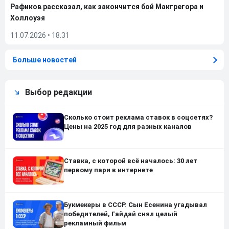
Рафиков рассказал, как закончится бой Макгрегора и
Холлоуэя
11.07.2026
•
18:31
Больше новостей
Выбор редакции
Сколько стоит реклама ставок в соцсетях?
Цены на 2025 год для разных каналов
Ставка, с которой всё началось: 30 лет
первому пари в интернете
Букмекеры в СССР. Сын Есенина угадывал
победителей, Гайдай снял целый
рекламный фильм