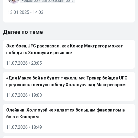
Редактор и автор Betonmobile
13.01.2025 • 14:03
Далее по теме
Экс-боец UFC рассказал, как Конор Макгрегор может
победить Холлоуэя в реванше
11.07.2026
•
23:05
«Для Макса бой не будет тяжелым»: Тренер бойцов UFC
предсказал легкую победу Холлоуэя над Макгрегором
11.07.2026
•
19:03
Олейник: Холлоуэй не является большим фаворитом в
бою с Конором
11.07.2026
•
18:49