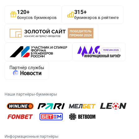
Наши партнёры-букмекеры
Информационные партнёры