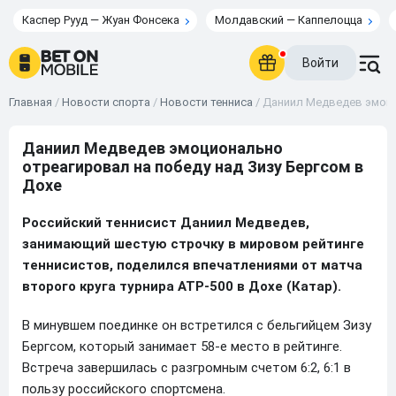
Каспер Рууд — Жуан Фонсека
Молдавский — Каппелоцца
Войти
Главная
/
Новости спорта
/
Новости тенниса
/
Даниил Медведев эмоци
Даниил Медведев эмоционально
отреагировал на победу над Зизу Бергсом в
Дохе
Российский теннисист Даниил Медведев,
занимающий шестую строчку в мировом рейтинге
теннисистов, поделился впечатлениями от матча
второго круга турнира ATP-500 в Дохе (Катар).
В минувшем поединке он встретился с бельгийцем Зизу
Бергсом, который занимает 58-е место в рейтинге.
Встреча завершилась с разгромным счетом 6:2, 6:1 в
пользу российского спортсмена.