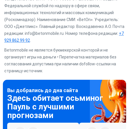
Федеральной службой по надзору в сфере связи,
информационных технологий и массовых коммуникаций
(Роскомнадзор). Наименование СМИ: «BetOn». Учредитель:
ООО «Джетликс». Главный редактор: Воскодавенко А.О. Почта
редакции: info@betonmobile.ru. Номер телефона редакции:
+7
929 862 99 92
.
Betonmobile не является букмекерской конторой и не
организует игры на деньги • Перепечатка материалов без
согласования допустима при наличии dofollow-ссылки на
страницу-источник