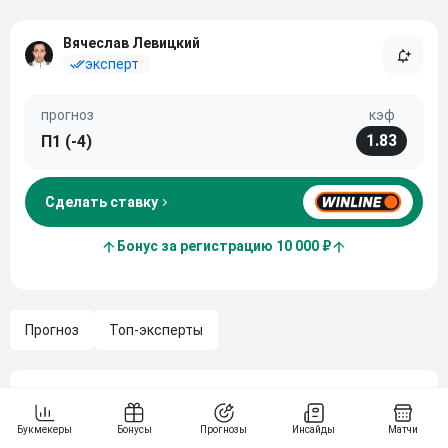
Вячеслав Левицкий
эксперт
прогноз
кэф
1.83
П1 (-4)
Сделать ставку
Бонус за регистрацию 10 000 ₽
Прогноз
Топ-эксперты
Россиянин Даниил Медведев сыграет с аргентинцем
Хуаном Серундоло на грунтовом покрытии мужского
турнира серии ATP Masters в Мадриде. Матч третьего