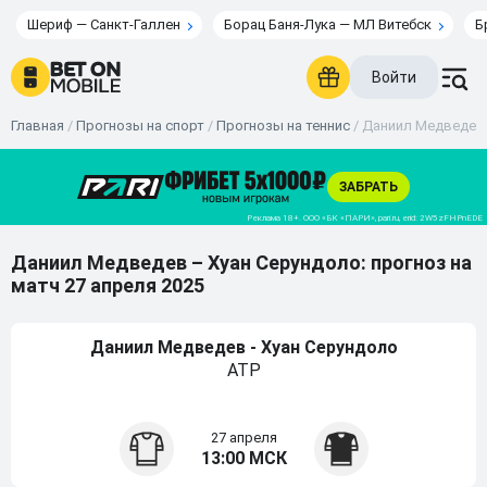
Шериф — Санкт-Галлен
Борац Баня-Лука — МЛ Витебск
Б
Войти
Главная
/
Прогнозы на спорт
/
Прогнозы на теннис
/
Даниил Медведев –
Даниил Медведев – Хуан Серундоло: прогноз на
матч 27 апреля 2025
Даниил Медведев - Хуан Серундоло
ATP
27 апреля
13:00 МСК