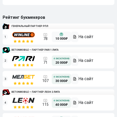
Рейтинг букмекеров
ГЕНЕРАЛЬНЫЙ ПАРТНЕР РПЛ
1
10 000₽
78
BETONMOBILE — ПАРТНЕР PARI 1 ЛИГА
2
71
20 000₽
3
107
30 000₽
BETONMOBILE — ПАРТНЕР ЛЕОН 2 ЛИГА
4
115
40 000₽