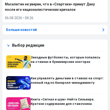
Масалитин не уверен, что в «Спартаке» примут Даку
после его националистических кричалок
06.08.2026
•
08:26
Больше новостей
Выбор редакции
Звездные футболисты, которые попались
на ставках в букмекерских конторах
Как управлять деньгами в ставках на спорт:
полный гид по банкролл-менеджменту
Книга «Сигнал и шум» Нейта Сильвера.
Краткое содержание для ставочника