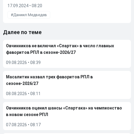
17.09.2024 • 08:20
Даниил Медведев
Далее по теме
Овчинников не включил «Спартак» в число главных
фаворитов РПЛ в сезоне-2026/27
09.08.2026
•
08:39
Масалитин назвал трех фаворитов РПЛ в
сезоне-2026/27
08.08.2026
•
08:11
Овчинников оценил шансы «Спартака» на чемпионство
в новом сезоне РПЛ
07.08.2026
•
08:17