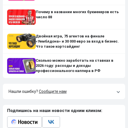
Почему в названии многих букмекеров есть
число 88
Двойная игра, 75 агентов на финале
«Уимблдона» и 30 000 евро за вход в бизнес.
Что такое кортсайдинг
Сколько можно заработать на ставках в
2026 году: расходы и доходы
профессионального каппера в РФ
Нашли ошибку?
Сообщите нам
Подпишись на наши новости одним кликом: