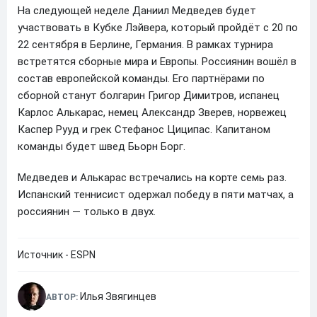
На следующей неделе Даниил Медведев будет
участвовать в Кубке Лэйвера, который пройдёт с 20 по
22 сентября в Берлине, Германия. В рамках турнира
встретятся сборные мира и Европы. Россиянин вошёл в
состав европейской команды. Его партнёрами по
сборной станут болгарин Григор Димитров, испанец
Карлос Алькарас, немец Александр Зверев, норвежец
Каспер Рууд и грек Стефанос Циципас. Капитаном
команды будет швед Бьорн Борг.
Медведев и Алькарас встречались на корте семь раз.
Испанский теннисист одержал победу в пяти матчах, а
россиянин — только в двух.
Источник - ESPN
Илья Звягинцев
АВТОР: