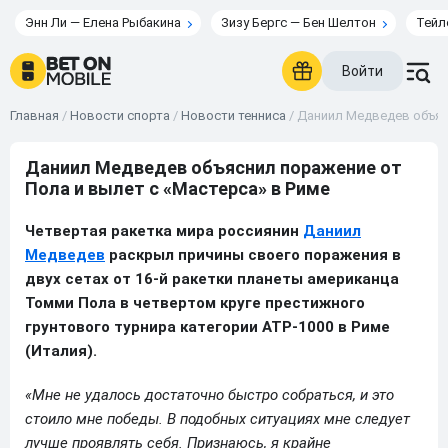
Энн Ли — Елена Рыбакина
Зизу Бергс — Бен Шелтон
Тейл
Войти
Главная
/
Новости спорта
/
Новости тенниса
/
Даниил Медведев объясн
Даниил Медведев объяснил поражение от
Пола и вылет с «Мастерса» в Риме
Четвертая ракетка мира россиянин
Даниил
Медведев
раскрыл причины своего поражения в
двух сетах от 16-й ракетки планеты американца
Томми Пола в четвертом круге престижного
грунтового турнира категории ATP-1000 в Риме
(Италия).
«Мне не удалось достаточно быстро собраться, и это
стоило мне победы. В подобных ситуациях мне следует
лучше проявлять себя. Признаюсь, я крайне