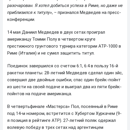
разочарован. Я хотел добиться успеха в Риме, но даже не
приблизился к титулу»
, – признался Медведев на пресс-
конференции.
14 мая Даниил Медведев в двух сетах проиграл
американцу Томми Полу в четвертом круге
престижного грунтового турнира категории ATP-1000 в
Риме (Италия) и не сумел защитить титул.
Поединок завершился со счетом 6:1, 6:4 в пользу 16-й
ракетки планеты. 28-летний Медведев сделал один эйс,
совершил две двойные ошибки, спас один брейк-пойнт
из шести на своей подаче и выиграл два из пяти брейк-
пойнтов на подаче американца.
В четвертьфинале «Мастерса» Пол, посеянный в Риме
под 14-м номером, встретится с Хубертом Хуркачем (9-
я позиция в рейтинге ATP). 27-летний поляк одержал
волевую победу в трех сетах над аргентинцем