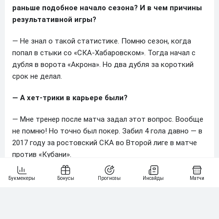
раньше подобное начало сезона? И в чем причины
результативной игры?
— Не знал о такой статистике. Помню сезон, когда
попал в стыки со «СКА-Хабаровском». Тогда начал с
дубля в ворота «Акрона». Но два дубля за короткий
срок не делал.
— А хет-трики в карьере были?
— Мне тренер после матча задал этот вопрос. Вообще
не помню! Но точно был покер. Забил 4 гола давно — в
2017 году за ростовский СКА во Второй лиге в матче
против «Кубани».
— Несмотря на результативную игру, «КАМАЗ»
сейчас как забивает, так и пропускает в каждом
матче. Почему никак не удается сыграть на ноль в
защите?