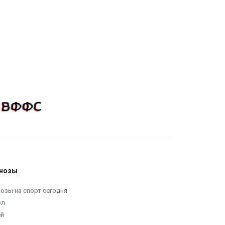
нозы
озы на спорт сегодня
ол
ей