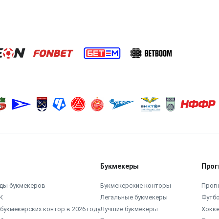
Букмекеры
Прог
ды букмекеров
Букмекерские конторы
Прогн
К
Легальные букмекеры
Футб
букмекерских контор в 2026 году
Лучшие букмекеры
Хокк