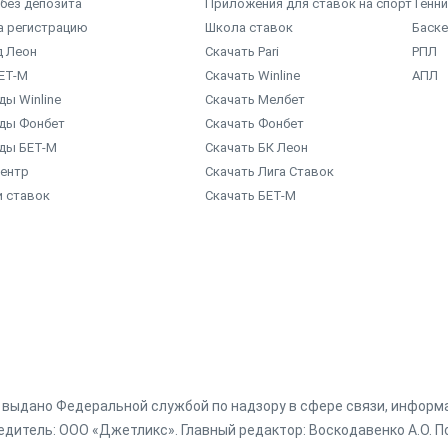
без депозита
Приложения для ставок на спорт
Тенни
а регистрацию
Школа ставок
Баск
д Леон
Скачать Pari
РПЛ
ЕТ-М
Скачать Winline
АПЛ
ы Winline
Скачать Мелбет
ды Фонбет
Скачать Фонбет
ды БЕТ-М
Скачать БК Леон
центр
Скачать Лига Ставок
и ставок
Скачать БЕТ-М
г. выдано Федеральной службой по надзору в сфере связи, инфор
дитель: ООО «Джетликс». Главный редактор: Воскодавенко А.О. По