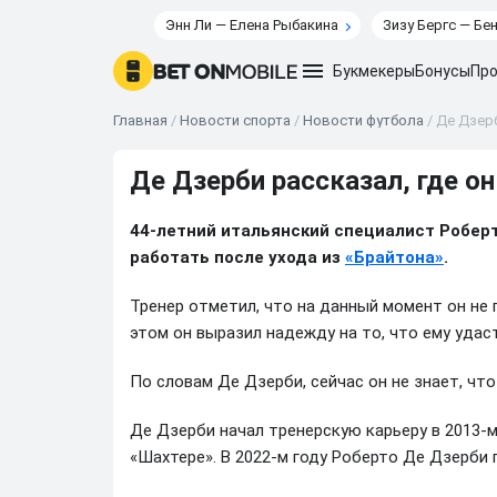
Энн Ли — Елена Рыбакина
Зизу Бергс — Бе
Букмекеры
Бонусы
Про
Главная
/
Новости спорта
/
Новости футбола
/
Де Дзерб
Де Дзерби рассказал, где о
44-летний итальянский специалист Роберт
работать после ухода из
«Брайтона»
.
Тренер отметил, что на данный момент он не 
этом он выразил надежду на то, что ему удас
По словам Де Дзерби, сейчас он не знает, что
Де Дзерби начал тренерскую карьеру в 2013-м 
«Шахтере». В 2022-м году Роберто Де Дзерби 