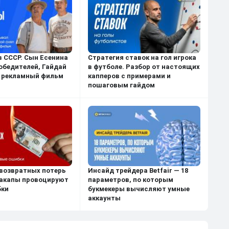
в СССР. Сын Есенина
Стратегия ставок на гол игрока
обедителей, Гайдай
в футболе. Разбор от настоящих
 рекламный фильм
капперов с примерами и
пошаговым гайдом
возвратных потерь
Инсайд трейдера Betfair — 18
акапы провоцируют
параметров, по которым
бки
букмекеры вычисляют умные
аккаунты