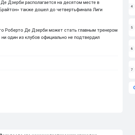
Де Дзерби располагается на десятом месте в
4
«Брайтон» также дошел до четвертьфинала Лиги
5
что Роберто Де Дзерби может стать главным тренером
 ни один из клубов официально не подтвердил
6
7