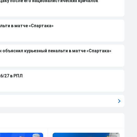
 Даку после его националистических кричалок
льти в матче «Спартака»
н объяснил курьезный пенальти в матче «Спартака»
6/27 в РПЛ