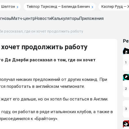
н Шелтон
Тейлор Таунсенд — Белинда Бенчич
Каспер Рууд — 
гнозы
Матч-центр
Новости
Калькуляторы
Приложения
и рассказал, где он хочет продолжить работу
Ре
н хочет продолжить работу
о Де Дзерби рассказал о том, где он хочет
1
получал никаких предложений от других команд. При
тся поработать в английском чемпионате.
2
 ждет его дальше, но он хотел бы остаться в Англии.
3
году, он работал в ряде итальянских клубов, а также в
присоединился к «Брайтону».