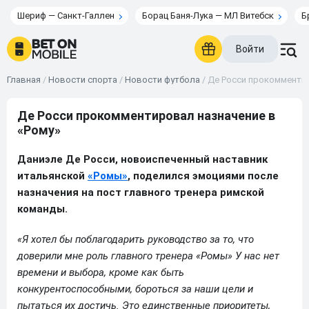
Шериф — Санкт-Галлен
Борац Баня-Лука — МЛ Витебск
Б
Войти
Главная
/
Новости спорта
/
Новости футбола
/
Де Росси прокомментир
Де Росси прокомментировал назначение в
«Рому»
Даниэле Де Росси, новоиспеченный наставник
итальянской
«Ромы»
, поделился эмоциями после
назначения на пост главного тренера римской
команды.
«Я хотел бы поблагодарить руководство за то, что
доверили мне роль главного тренера «Ромы» У нас нет
времени и выбора, кроме как быть
конкурентоспособными, бороться за наши цели и
пытаться их достичь. Это единственные приоритеты,