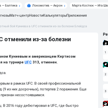
 — Балтика
Локомотив — Акрон
Марта Костюк — Ига Шв
гнозы
Матч-центр
Новости
Калькуляторы
Приложения
тный бой Куниева в UFC отменили из-за болезни Блейдса
Ре
C отменили из-за болезни
1
аном Куниевым и американцем Кертисом
я на турнире
UFC
313, отменен.
дса.
2
ервым в рамках UFC. В своей профессиональной
д (9 из них досрочных), потерпев 2 поражения. Еще
3
л признан несостоявшимся.
. В 2016 году дебютировал в UFC, где быстро