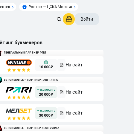
ентек
Ростов — ЦСКА Москва
Войти
йтинг букмекеров
ГЕНЕРАЛЬНЫЙ ПАРТНЕР РПЛ
10 000₽
BETONMOBILE — ПАРТНЕР PARI 1 ЛИГА
20 000₽
30 000₽
BETONMOBILE — ПАРТНЕР ЛЕОН 2 ЛИГА