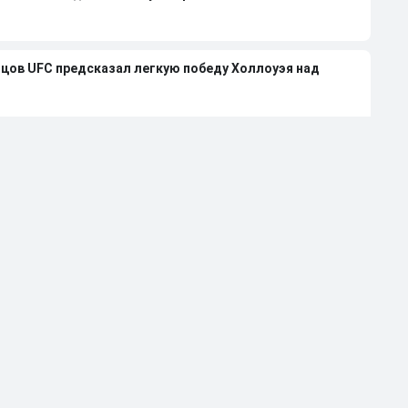
йцов UFC предсказал легкую победу Холлоуэя над
ритом в бою с Конором
гора и Холлоуэя