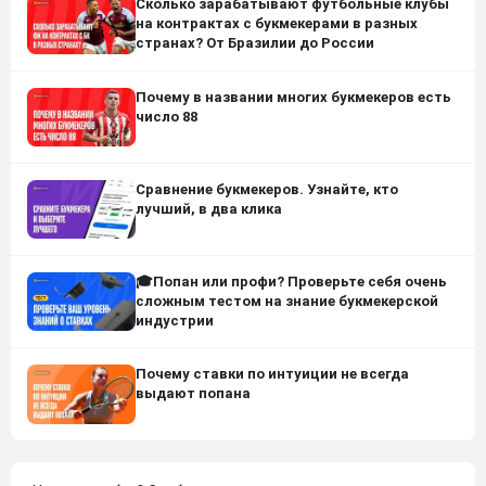
Сколько зарабатывают футбольные клубы
на контрактах с букмекерами в разных
странах? От Бразилии до России
Почему в названии многих букмекеров есть
число 88
Сравнение букмекеров. Узнайте, кто
лучший, в два клика
🎓Попан или профи? Проверьте себя очень
сложным тестом на знание букмекерской
индустрии
Почему ставки по интуиции не всегда
выдают попана