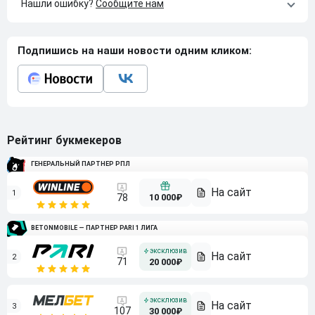
Нашли ошибку?
Сообщите нам
Подпишись на наши новости одним кликом:
Рейтинг букмекеров
ГЕНЕРАЛЬНЫЙ ПАРТНЕР РПЛ
1
10 000₽
78
BETONMOBILE — ПАРТНЕР PARI 1 ЛИГА
2
71
20 000₽
3
107
30 000₽