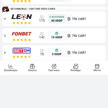
BETONMOBILE — ПАРТНЕР ЛЕОН 2 ЛИГА
4
115
40 000₽
5
15 000₽
141
6
3 000₽
19
7
64
10 000₽
Смотреть всех