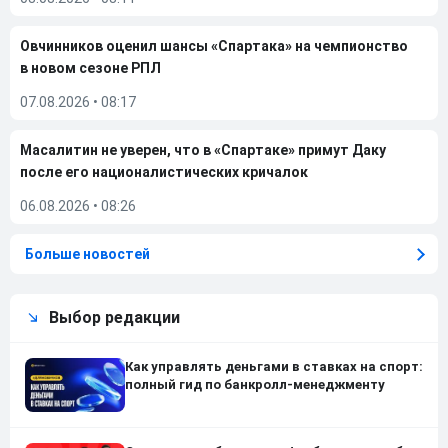
Овчинников оценил шансы «Спартака» на чемпионство
в новом сезоне РПЛ
07.08.2026
•
08:17
Масалитин не уверен, что в «Спартаке» примут Даку
после его националистических кричалок
06.08.2026
•
08:26
Больше новостей
Выбор редакции
Как управлять деньгами в ставках на спорт:
полный гид по банкролл-менеджменту