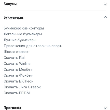
Бонусы
Букмекеры
Букмекерские конторы
Легальные букмекеры
Лучшие букмекеры
Приложения для ставок на спорт
Школа ставок
Скачать Pari
Скачать Winline
Скачать Мелбет
Скачать Фонбет
Скачать БК Леон
Скачать Лига Ставок
Скачать БЕТ-М
Прогнозы