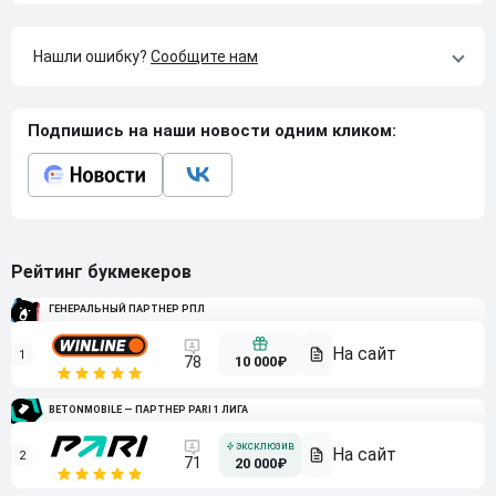
Нашли ошибку?
Сообщите нам
Подпишись на наши новости одним кликом:
Рейтинг букмекеров
ГЕНЕРАЛЬНЫЙ ПАРТНЕР РПЛ
1
10 000₽
78
BETONMOBILE — ПАРТНЕР PARI 1 ЛИГА
2
71
20 000₽