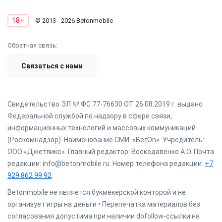
18+
© 2013 - 2026 Betonmobile
Обратная связь:
Связаться с нами
Свидетельство ЭЛ № ФС 77-76630 ОТ 26.08.2019 г. выдано
Федеральной службой по надзору в сфере связи,
информационных технологий и массовых коммуникаций
(Роскомнадзор). Наименование СМИ: «BetOn». Учредитель:
ООО «Джетликс». Главный редактор: Воскодавенко А.О. Почта
редакции: info@betonmobile.ru. Номер телефона редакции:
+7
929 862 99 92
.
Betonmobile не является букмекерской конторой и не
организует игры на деньги • Перепечатка материалов без
согласования допустима при наличии dofollow-ссылки на