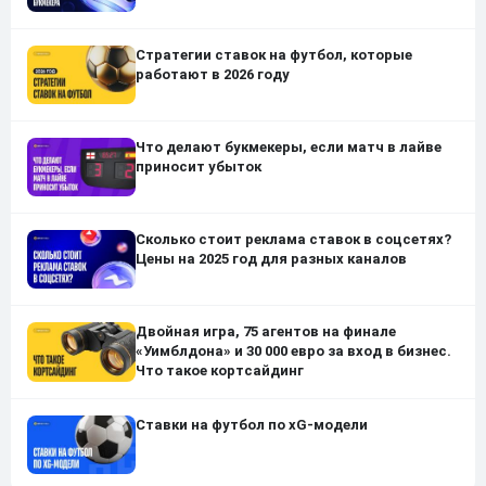
Стратегии ставок на футбол, которые
работают в 2026 году
Что делают букмекеры, если матч в лайве
приносит убыток
Сколько стоит реклама ставок в соцсетях?
Цены на 2025 год для разных каналов
Двойная игра, 75 агентов на финале
«Уимблдона» и 30 000 евро за вход в бизнес.
Что такое кортсайдинг
Ставки на футбол по xG-модели