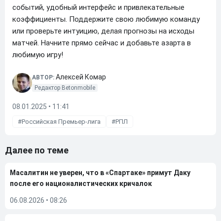
событий, удобный интерфейс и привлекательные
коэффициенты. Поддержите свою любимую команду
или проверьте интуицию, делая прогнозы на исходы
матчей. Начните прямо сейчас и добавьте азарта в
любимую игру!
Алексей Комар
АВТОР:
Редактор Betonmobile
08.01.2025 • 11:41
Российская Премьер-лига
РПЛ
Далее по теме
Масалитин не уверен, что в «Спартаке» примут Даку
после его националистических кричалок
06.08.2026
•
08:26