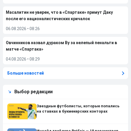
Масалитин не уверен, что в «Спартаке» примут Даку
после его националистических кричалок
06.08.2026
•
08:26
Овчинников назвал дураком Ву за нелепый пенальти в
матче «Спартака»
04.08.2026
•
08:29
Больше новостей
Выбор редакции
Звездные футболисты, которые попались
на ставках в букмекерских конторах
Инсайд трейдера Betfair — 18 параметров,