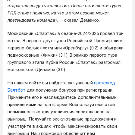
старается создать коллектив. После пяти-шести туров
РПЛ станет понятно, на что в этом сезоне может
претендовать команда»
, — сказал Деменко.
Московский «Спартак» в сезоне-2024/2025 провел три
матча. В первых двух туров Российской Премьер-лиги
«красно-белые» уступили «Оренбургу» (0:2) и обыграли
подмосковные «Химки» (3:1). В рамках первого тура
группового этапа Кубка России «Спартак» разгромил
московское «Динамо» (3:0).
На нашем сайте вы найдете актуальный
промокод
Балтбет
для получения бонусов при регистрации.
Примените его и наслаждайтесь дополнительными
привилегиями на платформе. Воспользуйтесь этой
возможностью для увеличения своих шансов на
выигрыш. Получайте эксклюзивные предложения и
участвуйте в акциях, чтобы максимизировать свои
выигрыши. Наш промокод обеспечит вам