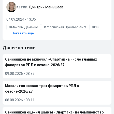
Дмитрий Меньшаев
АВТОР:
04.09.2024 • 13:35
Максим Деменко
Российская Премьер-лига
РПЛ
+
Показать ещё
Далее по теме
Овчинников не включил «Спартак» в число главных
фаворитов РПЛ в сезоне-2026/27
09.08.2026
•
08:39
Масалитин назвал трех фаворитов РПЛ в
сезоне-2026/27
08.08.2026
•
08:11
Овчинников оценил шансы «Спартака» на чемпионство