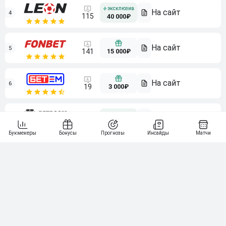
4
115
40 000₽
5
15 000₽
141
6
3 000₽
19
7
64
10 000₽
Смотреть всех