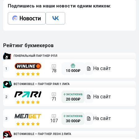
Подпишись на наши новости одним кликом:
Рейтинг букмекеров
ГЕНЕРАЛЬНЫЙ ПАРТНЕР РПЛ
1
10 000₽
78
BETONMOBILE — ПАРТНЕР PARI 1 ЛИГА
2
71
20 000₽
3
107
30 000₽
BETONMOBILE — ПАРТНЕР ЛЕОН 2 ЛИГА