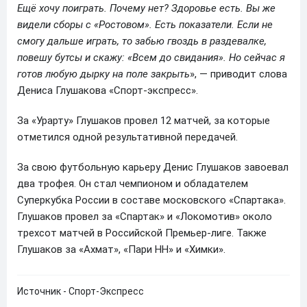
Ещё хочу поиграть. Почему нет? Здоровье есть. Вы же
видели сборы с «Ростовом». Есть показатели. Если не
смогу дальше играть, то забью гвоздь в раздевалке,
повешу бутсы и скажу: «Всем до свидания». Но сейчас я
готов любую дырку на поле закрыть
», — приводит слова
Дениса Глушакова «Спорт-экспресс».
За «Урарту» Глушаков провел 12 матчей, за которые
отметился одной результативной передачей.
За свою футбольную карьеру Денис Глушаков завоевал
два трофея. Он стал чемпионом и обладателем
Суперкубка России в составе московского «Спартака».
Глушаков провел за «Спартак» и «Локомотив» около
трехсот матчей в Российской Премьер-лиге. Также
Глушаков за «Ахмат», «Пари НН» и «Химки».
Источник - Спорт-Экспресс