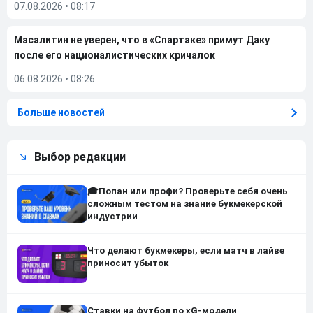
07.08.2026
•
08:17
Масалитин не уверен, что в «Спартаке» примут Даку
после его националистических кричалок
06.08.2026
•
08:26
Больше новостей
Выбор редакции
🎓Попан или профи? Проверьте себя очень
сложным тестом на знание букмекерской
индустрии
Что делают букмекеры, если матч в лайве
приносит убыток
Ставки на футбол по xG-модели