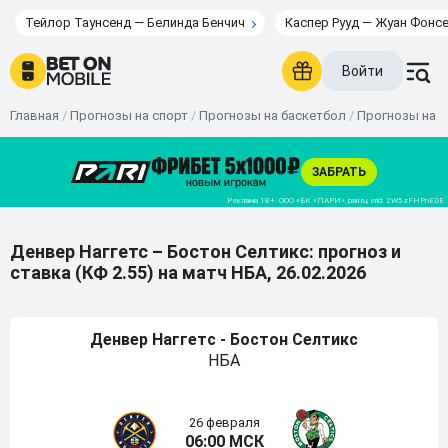
Тейлор Таунсенд — Белинда Бенчич
Каспер Рууд — Жуан Фонс
Войти
Главная
/
Прогнозы на спорт
/
Прогнозы на баскетбол
/
Прогнозы на 
Денвер Наггетс – Бостон Селтикс: прогноз и
ставка (КФ 2.55) на матч НБА, 26.02.2026
Денвер Наггетс - Бостон Селтикс
НБА
26 февраля
06:00 МСК