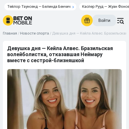
Тейлор Таунсенд — Белинда Бенчич
Каспер Рууд — Жуан Фонс
Войти
Главная
/
Новости спорта
/
Девушка дня — Кейла Алвес. Бразильская
Девушка дня — Кейла Алвес. Бразильская
волейболистка, отказавшая Неймару
вместе с сестрой-близняшкой