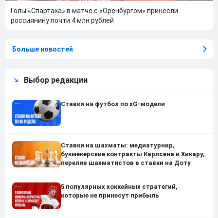
Голы «Спартака» в матче с «Оренбургом» принесли
россиянину почти 4 млн рублей
Больше новостей
Выбор редакции
Ставки на футбол по xG-модели
Ставки на шахматы: медиатурнир,
букмекерские контракты Карлсена и Хикару,
перелив шахматистов в ставки на Доту
5 популярных хоккейных стратегий,
которые не принесут прибыль