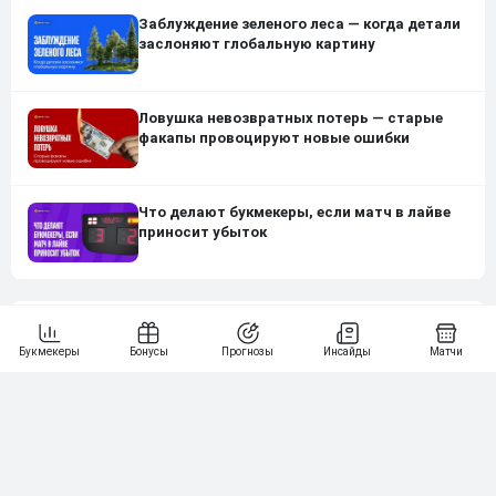
Заблуждение зеленого леса — когда детали
заслоняют глобальную картину
Ловушка невозвратных потерь — старые
факапы провоцируют новые ошибки
Что делают букмекеры, если матч в лайве
приносит убыток
Нашли ошибку?
Сообщите нам
Подпишись на наши новости одним кликом: