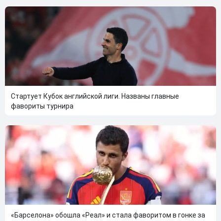
Стартует Кубок английской лиги. Названы главные
фавориты турнира
«Барселона» обошла «Реал» и стала фаворитом в гонке за