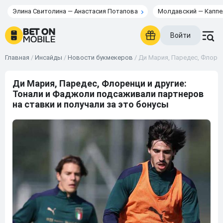
Элина Свитолина — Анастасия Потапова
Молдавский — Каппе
Войти
Главная
/
Инсайды
/
Новости букмекеров
/
Ди Мария, Паредес, Флорен
Ди Мария, Паредес, Флоренци и другие:
Тонали и Фаджоли подсаживали партнеров
на ставки и получали за это бонусы