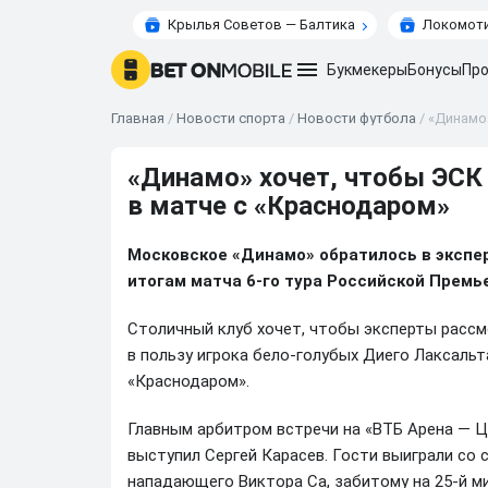
Крылья Советов — Балтика
Локомоти
Букмекеры
Бонусы
Про
Главная
/
Новости спорта
/
Новости футбола
/
«Динамо»
«Динамо» хочет, чтобы ЭСК
в матче с «Краснодаром»
Московское «Динамо» обратилось в экспе
итогам матча 6-го тура Российской Премье
Столичный клуб хочет, чтобы эксперты рассм
в пользу игрока бело-голубых Диего Лаксальт
«Краснодаром».
Главным арбитром встречи на «ВТБ Арена — 
выступил Сергей Карасев. Гости выиграли со 
нападающего Виктора Са, забитому на 25-й ми