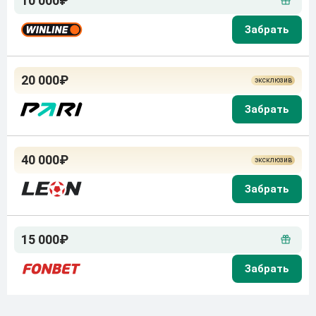
10 000₽
20 000₽
40 000₽
15 000₽