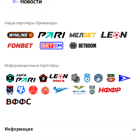
Наши партнёры-букмекеры
Информационные партнёры
Информация