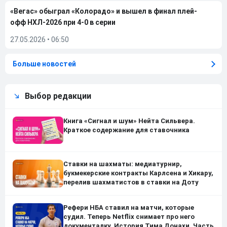
«Вегас» обыграл «Колорадо» и вышел в финал плей-
офф НХЛ-2026 при 4-0 в серии
27.05.2026
•
06:50
Больше новостей
Выбор редакции
Книга «Сигнал и шум» Нейта Сильвера.
Краткое содержание для ставочника
Ставки на шахматы: медиатурнир,
букмекерские контракты Карлсена и Хикару,
перелив шахматистов в ставки на Доту
Рефери НБА ставил на матчи, которые
судил. Теперь Netflix снимает про него
документалку. История Тима Донахи. Часть