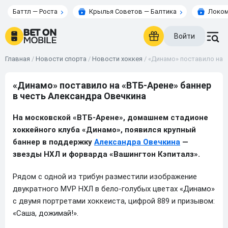
Баттл — Роста
Крылья Советов — Балтика
Локом
Войти
Главная
/
Новости спорта
/
Новости хоккея
/
«Динамо» поставило на «
«Динамо» поставило на «ВТБ-Арене» баннер
в честь Александра Овечкина
На московской «ВТБ-Арене», домашнем стадионе
хоккейного клуба «Динамо», появился крупный
баннер в поддержку
Александра Овечкина
—
звезды НХЛ и форварда «Вашингтон Кэпиталз».
Рядом с одной из трибун разместили изображение
двукратного MVP НХЛ в бело-голубых цветах «Динамо»
с двумя портретами хоккеиста, цифрой 889 и призывом:
«Саша, дожимай!».