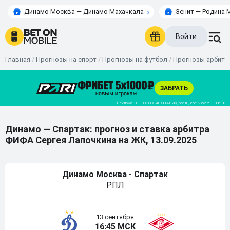
Динамо Москва — Динамо Махачкала
Зенит — Родина 
Войти
Главная
/
Прогнозы на спорт
/
Прогнозы на футбол
/
Прогнозы арбитр
Динамо — Спартак: прогноз и ставка арбитра
ФИФА Сергея Лапочкина на ЖК, 13.09.2025
Динамо Москва - Спартак
РПЛ
13 сентября
16:45 МСК