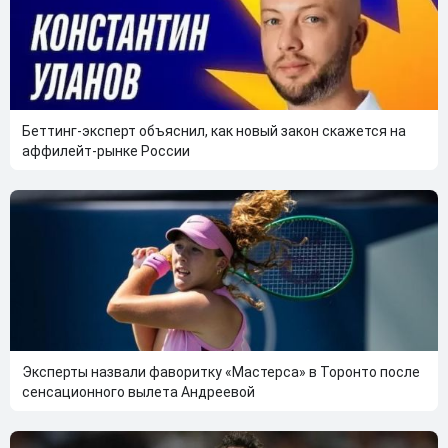
Беттинг-эксперт объяснил, как новый закон скажется на
аффилейт-рынке России
Эксперты назвали фаворитку «Мастерса» в Торонто после
сенсационного вылета Андреевой