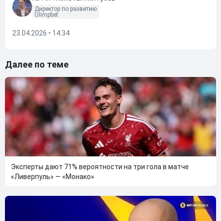
Директор по развитию
Olimpbet
23.04.2026 • 14:34
Далее по теме
Эксперты дают 71% вероятности на три гола в матче
«Ливерпуль» — «Монако»