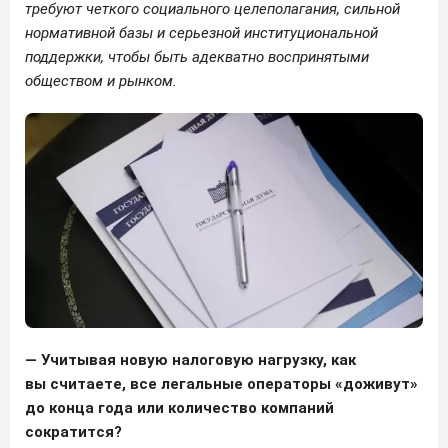
требуют четкого социального целеполагания, сильной
нормативной базы и серьезной институциональной
поддержки, чтобы быть адекватно воспринятыми
обществом и рынком.
— Учитывая новую налоговую нагрузку, как
вы считаете, все легальные операторы «доживут»
до конца года или количество компаний
сократится?