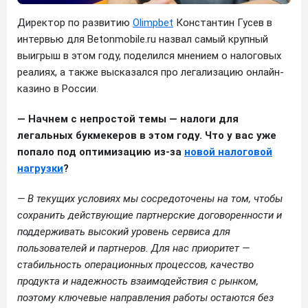
Директор по развитию
Olimpbet
Константин Гусев в
интервью для Betonmobile.ru назвал самый крупный
выигрыш в этом году, поделился мнением о налоговых
реалиях, а также высказался про легализацию онлайн-
казино в России.
— Начнем с непростой темы — налоги для
легальных букмекеров в этом году. Что у вас уже
попало под оптимизацию из-за
новой налоговой
нагрузки
?
— В текущих условиях мы сосредоточены на том, чтобы
сохранить действующие партнерские договоренности и
поддерживать высокий уровень сервиса для
пользователей и партнеров. Для нас приоритет —
стабильность операционных процессов, качество
продукта и надежность взаимодействия с рынком,
поэтому ключевые направления работы остаются без