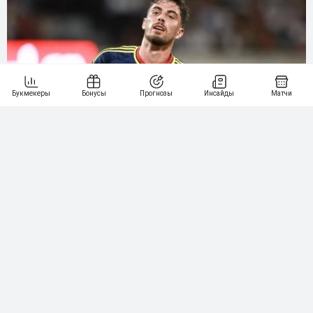
«Арсенал» — «Боруссия» Дортмунд: букмекеры назвали
фаворита матча Кубка Эмирейтс
Больше новостей
Выбор редакции
Стратегия ставок на гол игрока в футболе.
Разбор от настоящих капперов с
примерами и пошаговым гайдом
Стратегии ставок на футбол, которые