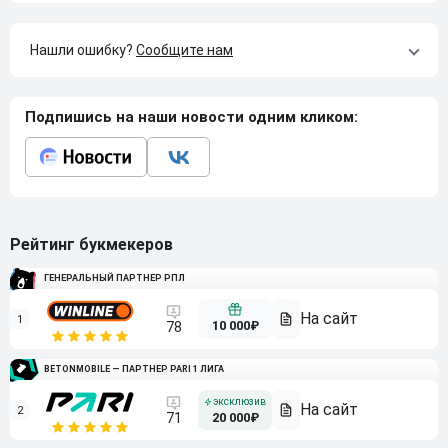
Нашли ошибку?
Сообщите нам
Подпишись на наши новости одним кликом:
Рейтинг букмекеров
ГЕНЕРАЛЬНЫЙ ПАРТНЕР РПЛ
1
10 000₽
78
BETONMOBILE — ПАРТНЕР PARI 1 ЛИГА
2
71
20 000₽