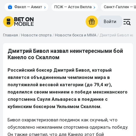
Факел — Ахмат
ПСЖ — Астон Вилла
Санкт-Галлен — 
Войти
Главная
/
Новости спорта
/
Новости бокса и ММА
/
Дмитрий Бивол наз
Дмитрий Бивол назвал неинтересными бой
Канело со Скаллом
Российский боксер Дмитрий Бивол, который
является объединенным чемпионом мира в
полутяжелой весовой категории (до 79,4 кг),
поделился своим мнением о победе мексиканского
спортсмена Сауля Альвареса в поединке с
кубинским боксером Уильямом Скаллом.
Бивол охарактеризовал поединок как скучный, что
обусловлено нежеланием спортсмена одержать победу.
Он также отметил, что для Канело этот бой