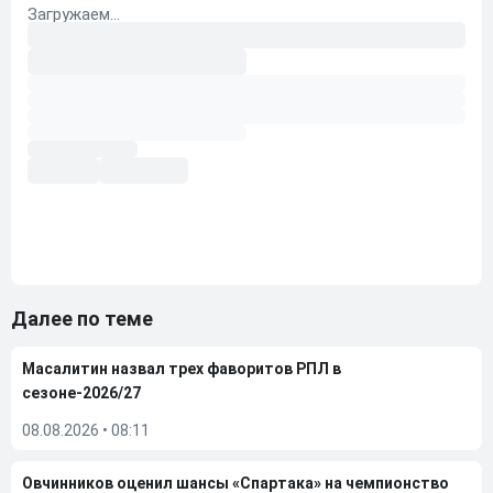
Далее по теме
Масалитин назвал трех фаворитов РПЛ в
сезоне-2026/27
08.08.2026
•
08:11
Овчинников оценил шансы «Спартака» на чемпионство