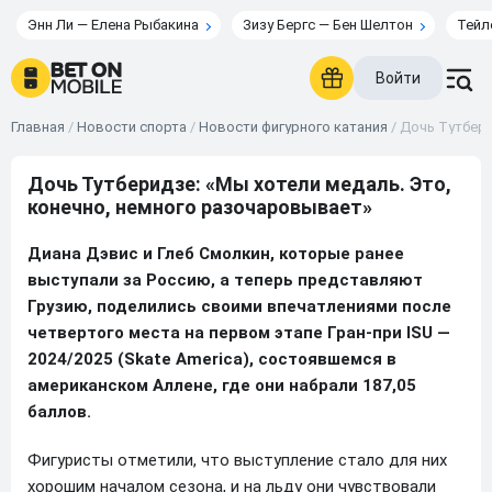
Энн Ли — Елена Рыбакина
Зизу Бергс — Бен Шелтон
Тейл
Войти
Главная
/
Новости спорта
/
Новости фигурного катания
/
Дочь Тутбери
Дочь Тутберидзе: «Мы хотели медаль. Это,
конечно, немного разочаровывает»
Диана Дэвис и Глеб Смолкин, которые ранее
выступали за Россию, а теперь представляют
Грузию, поделились своими впечатлениями после
четвертого места на первом этапе Гран-при ISU —
2024/2025 (Skate America), состоявшемся в
американском Аллене, где они набрали 187,05
баллов.
Фигуристы отметили, что выступление стало для них
хорошим началом сезона, и на льду они чувствовали