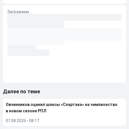
Далее по теме
Овчинников оценил шансы «Спартака» на чемпионство
в новом сезоне РПЛ
07.08.2026
•
08:17