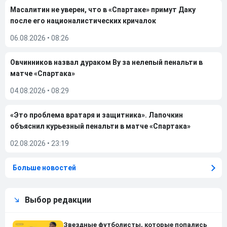
Масалитин не уверен, что в «Спартаке» примут Даку
после его националистических кричалок
06.08.2026
•
08:26
Овчинников назвал дураком Ву за нелепый пенальти в
матче «Спартака»
04.08.2026
•
08:29
«Это проблема вратаря и защитника». Лапочкин
объяснил курьезный пенальти в матче «Спартака»
02.08.2026
•
23:19
Больше новостей
Выбор редакции
Звездные футболисты, которые попались