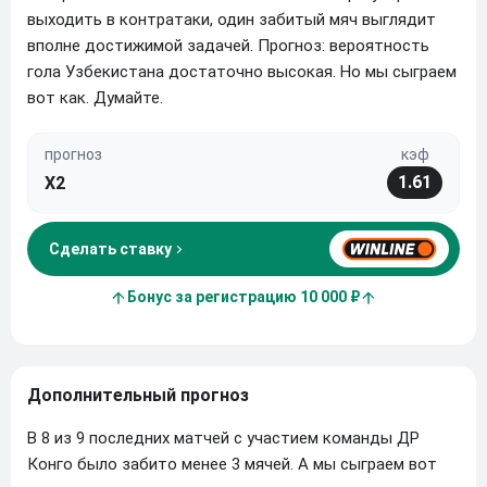
выходить в контратаки, один забитый мяч выглядит
вполне достижимой задачей. Прогноз: вероятность
гола Узбекистана достаточно высокая. Но мы сыграем
вот как. Думайте.
прогноз
кэф
1.61
Х2
Сделать ставку
Бонус за регистрацию 10 000 ₽
Дополнительный прогноз
В 8 из 9 последних матчей с участием команды ДР
Конго было забито менее 3 мячей. А мы сыграем вот