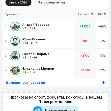
Август 2026
За последний год
Прогнозист
Прибыль
ROI
Андрей Тарасов
1
+
13320
+66%
+
8
=
0
-
2
Юрий Соколов
2
-1000
-2%
+
10
=
2
-
7
Николай Караман
3
-3700
-10%
+
8
=
0
-
10
Владислав Мяснов
4
-11320
-62%
+
2
=
0
-
7
Больше прогнозистов
Прогнозы на спорт, фрибеты, конкурсы в нашем
Телеграм-канале
Подписывайтесь