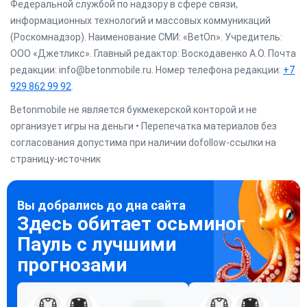
Федеральной службой по надзору в сфере связи,
информационных технологий и массовых коммуникаций
(Роскомнадзор). Наименование СМИ: «BetOn». Учредитель:
ООО «Джетликс». Главный редактор: Воскодавенко А.О. Почта
редакции: info@betonmobile.ru. Номер телефона редакции:
+7
929 862 99 92
.
Betonmobile не является букмекерской конторой и не
организует игры на деньги • Перепечатка материалов без
согласования допустима при наличии dofollow-ссылки на
страницу-источник