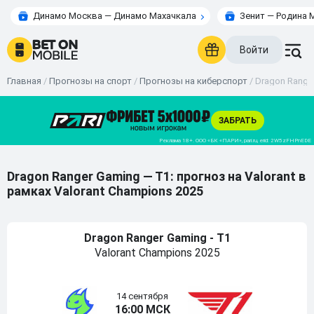
Динамо Москва — Динамо Махачкала
Зенит — Родина 
Войти
Главная
/
Прогнозы на спорт
/
Прогнозы на киберспорт
/
Dragon Ranger
Dragon Ranger Gaming — T1: прогноз на Valorant в
рамках Valorant Champions 2025
Dragon Ranger Gaming - T1
Valorant Champions 2025
14 сентября
16:00 МСК