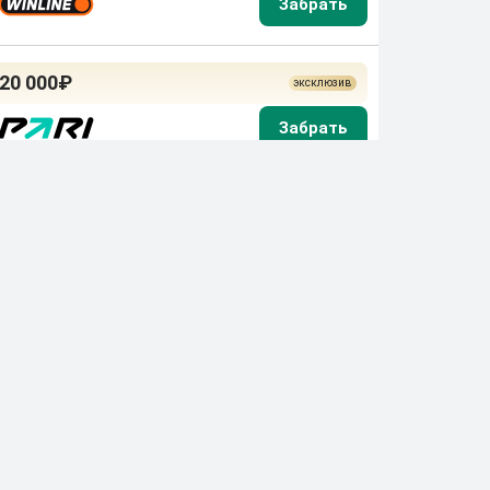
20 000₽
40 000₽
15 000₽
Промокоды