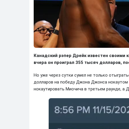
Канадский рэпер Дрейк известен своими 
вчера он проиграл 355 тысяч долларов, п
Но уже через сутки сумел не только отыграть
долларов на победу Джона Джонса нокаутом в
нокаутировать Миочича в третьем раунде, а Д