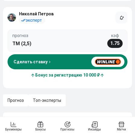
Николай Петров
эксперт
прогноз
кэф
1.75
ТМ (2,5)
Сделать ставку
Бонус за регистрацию 10 000 ₽
Прогноз
Топ-эксперты
Дроэда Юнайтед встречается с Уотерфорд
Юнайтед в чемпионате Ирландии. Игра пройдет 8